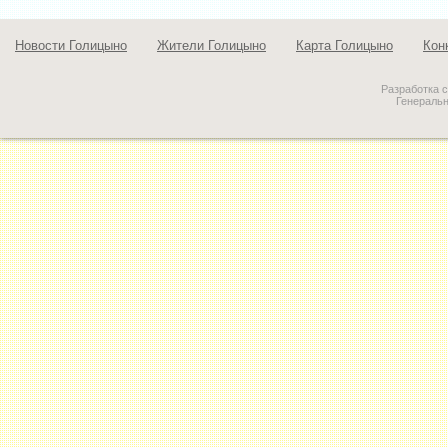
Новости Голицыно
Жители Голицыно
Карта Голицыно
Кон
Разработка 
Генераль