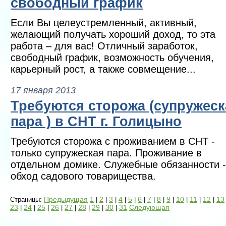
свободный график
Если Вы целеустремленный, активный,
желающий получать хороший доход, то эта
работа – для вас! Отличный заработок,
свободный график, возможность обучения,
карьерный рост, а также совмещение...
17 января 2013
Требуются сторожа (супружеск
пара ) в СНТ г. Голицыно
Требуются сторожа с проживанием в СНТ -
только супружеская пара. Проживание в
отдельном домике. Служебные обязанности -
обход садового товарищества.
Предыдущая
1
2
3
4
5
6
7
8
9
10
11
12
13
Страницы:
|
|
|
|
|
|
|
|
|
|
|
|
23
24
25
26
27
28
29
30
31
Следующая
|
|
|
|
|
|
|
|