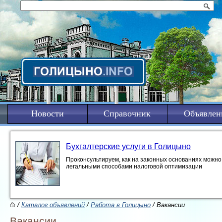
Новости
Справочник
Объявлен
Бухгалтерские услуги в Голицыно
Проконсультируем, как на законных основаниях можно 
легальными способами налоговой оптимизации
/
Каталог объявлений
/
Работа в Голицыно
/ Вакансии
Вакансии