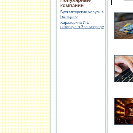
Популярные
компании
Бухгалтерские услуги в
Голицыно
Харахорина И.Е.,
нотариус в Звенигороде