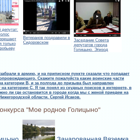
 депутат:
голос
Ветеранов поздравили в
азрешают
Заседание Совета
Сидоровском
я только
депутатов города
оробьеву
Голицыно. Эпизод
 забрали в армию, и на приписном пункте сказали что попадает
сопровождающего. Скажите пожалуйста какие воинские части
а категории В, и за полгода до призыва был направлен
на категорию С. Я так понял из скудных поисков в интернете, в
но ли где остановится в городе когда мы с женой приедем на
Нижегородской области. Сергей Исаков.
онкурса "Мое родное Голицыно"
ицыно.
Зачарованная Вяземка