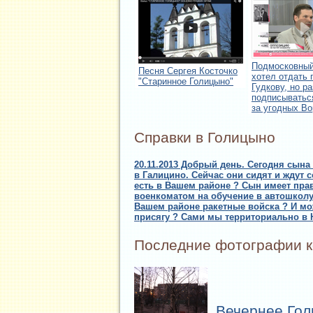
Подмосковный
Песня Сергея Косточко
хотел отдать 
"Старинное Голицыно"
Гудкову, но р
подписыватьс
за угодных В
Справки в Голицыно
20.11.2013 Добрый день. Cегодня сына
в Галицино. Сейчас они сидят и ждут 
есть в Вашем районе ? Сын имеет прав
военкоматом на обучение в автошколу 
Вашем районе ракетные войска ? И мож
присягу ? Сами мы территориально в 
Последние фотографии к
Вечернее Гол