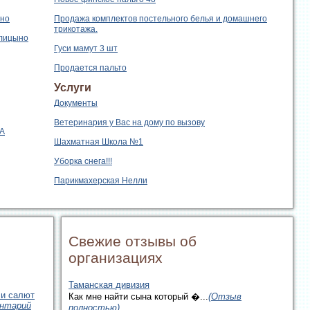
ыно
Продажа комплектов постельного белья и домашнего
трикотажа.
олицыно
Гуси мамут 3 шт
Продается пальто
Услуги
Документы
Ветеринария у Вас на дому по вызову
EA
Шахматная Школа №1
Уборка снега!!!
Парикмахерская Нелли
Свежие отзывы об
организациях
Таманская дивизия
 и салют
Как мне найти сына который �...
(Отзыв
нтарий
полностью)