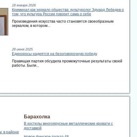
18 января 2026
Криминал как зеркало общества: культуролог Эдуард Лебедев о
том, что культура России говорит сама о себе
Произведения искусства часто становятся своеобразным
зеркалом, в котором...
28 июня 2025
Единоросы надеятся на безоговорочную победу
Правящая партия обсудила промежуточные результаты своей
работы. Были...
Барахолка
В хостелы многоярусные металлические кровати с
доставкой
. в районе
Новое финское пальто 48