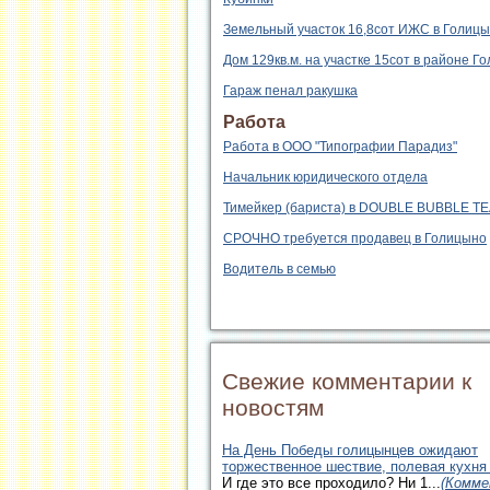
Земельный участок 16,8сот ИЖС в Голиц
Дом 129кв.м. на участке 15сот в районе Г
Гараж пенал ракушка
Работа
Работа в ООО "Типографии Парадиз"
Начальник юридического отдела
Тимейкер (бариста) в DOUBLE BUBBLE T
СРОЧНО требуется продавец в Голицыно
Водитель в семью
Свежие комментарии к
новостям
На День Победы голицынцев ожидают
торжественное шествие, полевая кухня
И где это все проходило? Ни 1...
(Комме