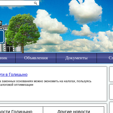
ник
Объявления
Документы
С
уги в Голицыно
а законных основаниях можно экономить на налогах, пользуясь
налоговой оптимизации
ости Голицыно
Другие новости