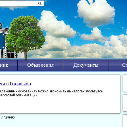
ник
Объявления
Документы
С
уги в Голицыно
а законных основаниях можно экономить на налогах, пользуясь
налоговой оптимизации
ь
/ Куплю