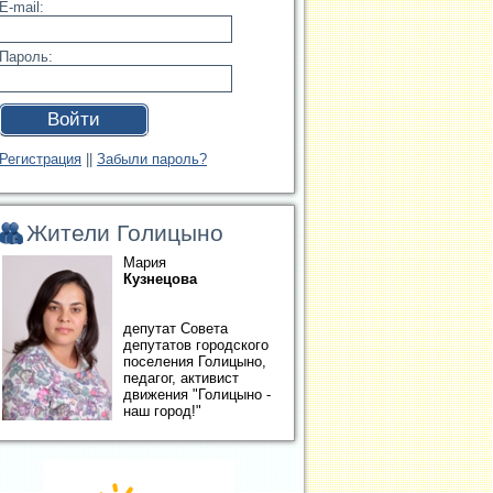
E-mail:
Пароль:
Войти
Регистрация
||
Забыли пароль?
Жители Голицыно
Мария
Кузнецова
депутат Совета
депутатов городского
поселения Голицыно,
педагог, активист
движения "Голицыно -
наш город!"