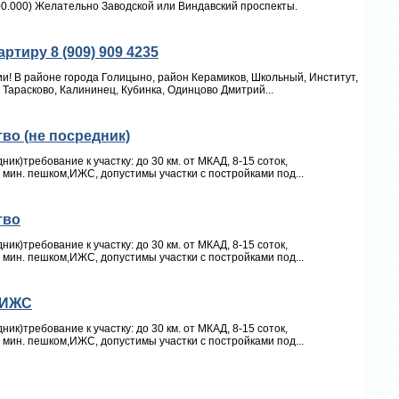
00.000) Желательно Заводской или Виндавский проспекты.
ртиру 8 (909) 909 4235
и! В районе города Голицыно, район Керамиков, Школьный, Институт,
 Тарасково, Калининец, Кубинка, Одинцово Дмитрий...
во (не посредник)
ик)требование к участку: до 30 км. от МКАД, 8-15 соток,
0 мин. пешком,ИЖС, допустимы участки с постройками под...
тво
ик)требование к участку: до 30 км. от МКАД, 8-15 соток,
0 мин. пешком,ИЖС, допустимы участки с постройками под...
 ИЖС
ик)требование к участку: до 30 км. от МКАД, 8-15 соток,
0 мин. пешком,ИЖС, допустимы участки с постройками под...