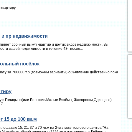
квартиру
 и пр недвижимости
вляет срочный выкуп квартир и других видов недвижимости. Вы
ости вашей недвижимости в течение 48ч после...
кольный посёлок
нату за 700000 т.р (возможны варианты) объявление действенно пока
ртиру
чку в Голицыно(или Большие/Малые Вязёмы, Жаворонки,Одинцово).
17
 15 до 100 кв.м
ощадью 15, 21, 37 и 70 кв.м на 2-м этаже торгового центра "На
Можайке» общей площадью 2226 кв.м расположен в Кубинке на...