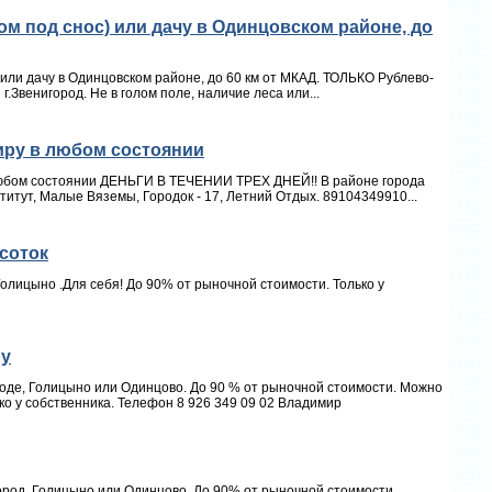
 под снос) или дачу в Одинцовском районе, до
ли дачу в Одинцовском районе, до 60 км от МКАД. ТОЛЬКО Рублево-
.Звенигород. Не в голом поле, наличие леса или...
иру в любом состоянии
любом состоянии ДЕНЬГИ В ТЕЧЕНИИ ТРЕХ ДНЕЙ!! В районе города
итут, Малые Вяземы, Городок - 17, Летний Отдых. 89104349910...
 соток
Голицыно .Для себя! До 90% от рыночной стоимости. Только у
ру
роде, Голицыно или Одинцово. До 90 % от рыночной стоимости. Можно
ко у собственника. Телефон 8 926 349 09 02 Владимир
город, Голицыно или Одинцово. До 90% от рыночной стоимости.