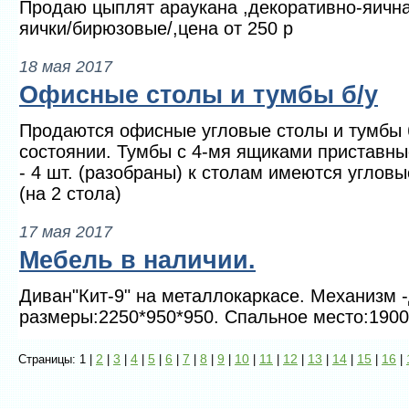
Продаю цыплят араукана ,декоративно-яична
яички/бирюзовые/,цена от 250 р
18 мая 2017
Офисные столы и тумбы б/у
Продаются офисные угловые столы и тумбы 
состоянии. Тумбы с 4-мя ящиками приставные
- 4 шт. (разобраны) к столам имеются углов
(на 2 стола)
17 мая 2017
Мебель в наличии.
Диван"Кит-9" на металлокаркасе. Механизм
размеры:2250*950*950. Спальное место:1900
2
3
4
5
6
7
8
9
10
11
12
13
14
15
16
Страницы: 1 |
|
|
|
|
|
|
|
|
|
|
|
|
|
|
|