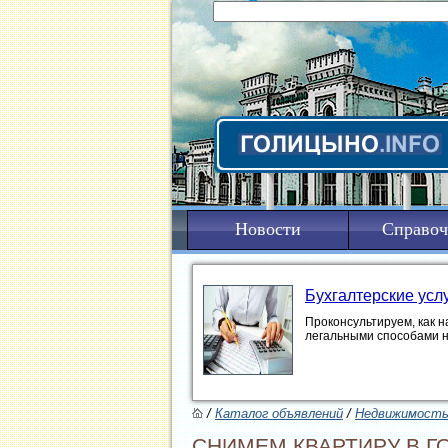
Новости
Справоч
Бухгалтерские усл
Проконсультируем, как н
легальными способами 
/
Каталог объявлений
/
Недвижимост
СНИМЕМ КВАРТИРУ В Г