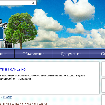
ник
Объявления
Документы
С
уги в Голицыно
а законных основаниях можно экономить на налогах, пользуясь
налоговой оптимизации
ь
/
сниму
ОЛИЦЫНО СРОЧНО!