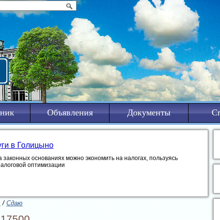
ник
Объявления
Документы
С
уги в Голицыно
а законных основаниях можно экономить на налогах, пользуясь
налоговой оптимизации
ь
/
Сдаю
 17500