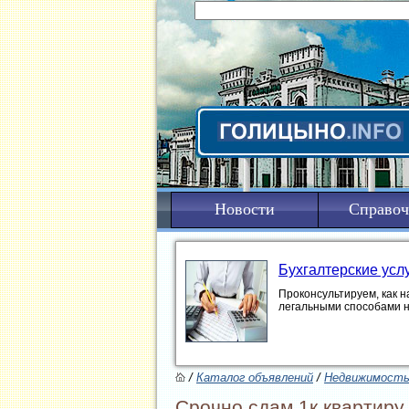
Новости
Справоч
Бухгалтерские усл
Проконсультируем, как н
легальными способами 
/
Каталог объявлений
/
Недвижимост
Срочно сдам 1к квартиру