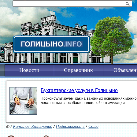
Новости
Справочник
Объявлен
Бухгалтерские услуги в Голицыно
Проконсультируем, как на законных основаниях можно 
легальными способами налоговой оптимизации
/
Каталог объявлений
/
Недвижимость
/
Сдаю