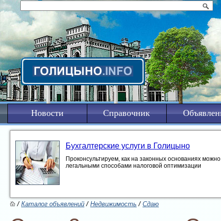
Новости
Справочник
Объявлен
Бухгалтерские услуги в Голицыно
Проконсультируем, как на законных основаниях можно 
легальными способами налоговой оптимизации
/
Каталог объявлений
/
Недвижимость
/
Сдаю