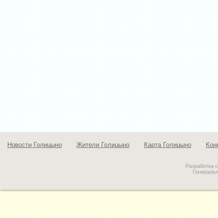
Новости Голицыно
Жители Голицыно
Карта Голицыно
Кон
Разработка 
Генераль