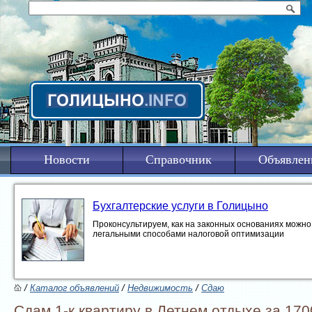
Новости
Справочник
Объявлен
Бухгалтерские услуги в Голицыно
Проконсультируем, как на законных основаниях можно 
легальными способами налоговой оптимизации
/
Каталог объявлений
/
Недвижимость
/
Сдаю
Сдам 1-к квартиру в Летнем отдыхе за 17