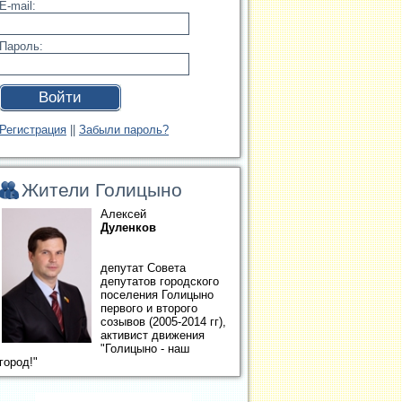
E-mail:
Пароль:
Войти
Регистрация
||
Забыли пароль?
Жители Голицыно
Алексей
Дуленков
депутат Совета
депутатов городского
поселения Голицыно
первого и второго
созывов (2005-2014 гг),
активист движения
"Голицыно - наш
город!"