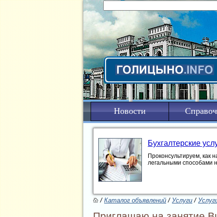
Новости
Справоч
Бухгалтерские усл
Проконсультируем, как н
легальными способами 
/
Каталог объявлений
/
Услуги
/
Услуг
Приглашаю на занятие B