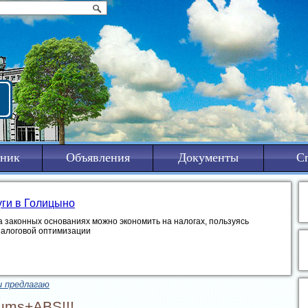
ник
Объявления
Документы
С
уги в Голицыно
а законных основаниях можно экономить на налогах, пользуясь
налоговой оптимизации
и предлагаю
ums+ABS!!!