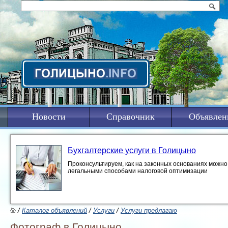
Новости
Справочник
Объявлен
Бухгалтерские услуги в Голицыно
Проконсультируем, как на законных основаниях можно 
легальными способами налоговой оптимизации
/
Каталог объявлений
/
Услуги
/
Услуги предлагаю
Фотограф в Голицыно