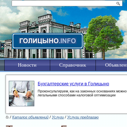
Новости
Справочник
Объявлен
Бухгалтерские услуги в Голицыно
Проконсультируем, как на законных основаниях можно 
легальными способами налоговой оптимизации
/
Каталог объявлений
/
Услуги
/
Услуги предлагаю