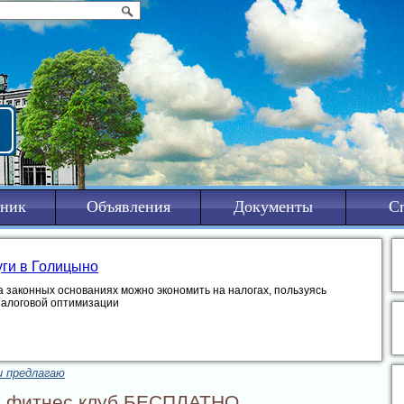
ник
Объявления
Документы
С
уги в Голицыно
а законных основаниях можно экономить на налогах, пользуясь
налоговой оптимизации
и предлагаю
ш фитнес клуб БЕСПЛАТНО