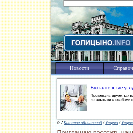
Новости
Справоч
Бухгалтерские усл
Проконсультируем, как н
легальными способами 
/
Каталог объявлений
/
Услуги
/
Услуг
Приглашаю посетить на