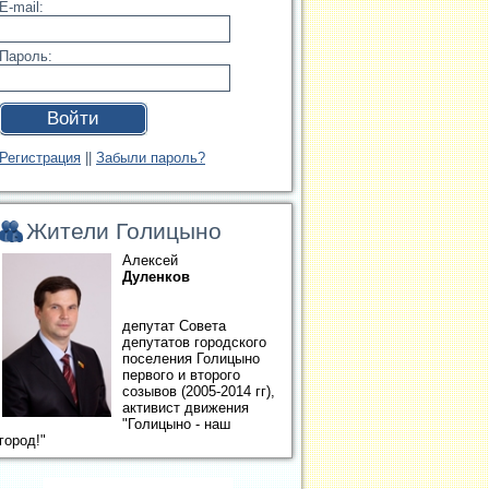
E-mail:
Пароль:
Войти
Регистрация
||
Забыли пароль?
Жители Голицыно
Алексей
Дуленков
депутат Совета
депутатов городского
поселения Голицыно
первого и второго
созывов (2005-2014 гг),
активист движения
"Голицыно - наш
город!"