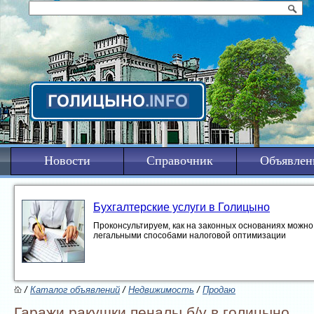
Новости
Справочник
Объявлен
Бухгалтерские услуги в Голицыно
Проконсультируем, как на законных основаниях можно 
легальными способами налоговой оптимизации
/
Каталог объявлений
/
Недвижимость
/
Продаю
Гаражи ракушки пеналы б/у в голицыно