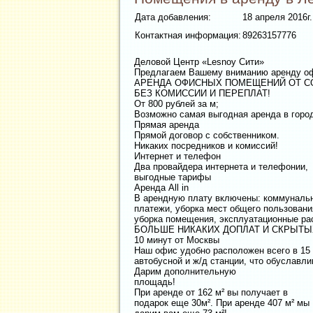
Дата добавления:
18 апреля 2016г.
Контактная информация:
89263157776
Деловой Центр «Lesnoy Сити»
Предлагаем Вашему вниманию аренду оф
АРЕНДА ОФИСНЫХ ПОМЕЩЕНИЙ ОТ С
БЕЗ КОМИССИИ И ПЕРЕПЛАТ!
От 800 рублей за м;
Возможно самая выгодная аренда в горо
Прямая аренда
Прямой договор с собственником.
Никаких посредников и комиссий!
Интернет и телефон
Два провайдера интернета и телефонии,
выгодные тарифы
Аренда All in
В арендную плату включены: коммуналь
платежи, уборка мест общего пользовани
уборка помещения, эксплуатационные ра
БОЛЬШЕ НИКАКИХ ДОПЛАТ И СКРЫТЫ
10 минут от Москвы
Наш офис удобно расположен всего в 15
автобусной и ж/д станции, что обуславл
Дарим дополнительную
площадь!
При аренде от 162 м² вы получает в
подарок еще 30м². При аренде 407 м² мы