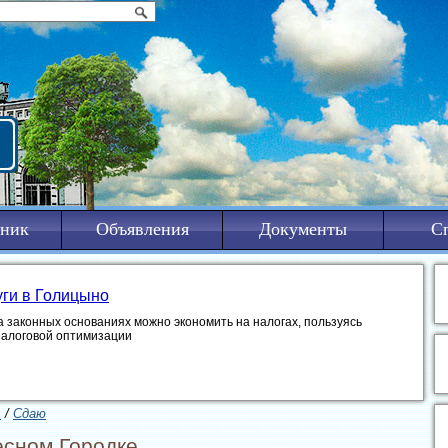
ник
Объявления
Документы
С
уги в Голицыно
а законных основаниях можно экономить на налогах, пользуясь
налоговой оптимизации
ь
/
Сдаю
есном Городке