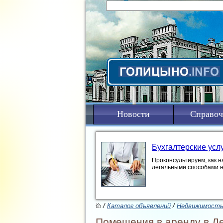
Новости
Справоч
Бухгалтерские усл
Проконсультируем, как н
легальными способами 
/
Каталог объявлений
/
Недвижимост
Помещения в аренду в Л