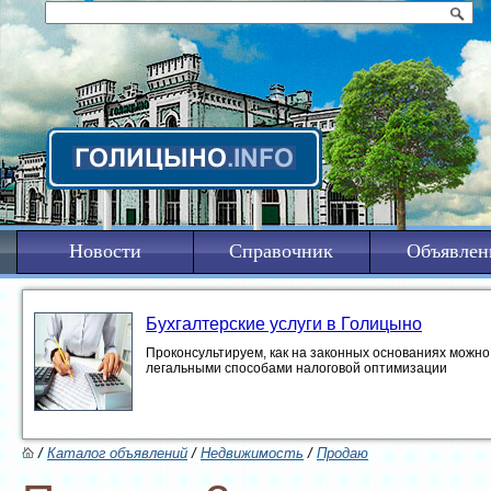
Новости
Справочник
Объявлен
Бухгалтерские услуги в Голицыно
Проконсультируем, как на законных основаниях можно 
легальными способами налоговой оптимизации
/
Каталог объявлений
/
Недвижимость
/
Продаю