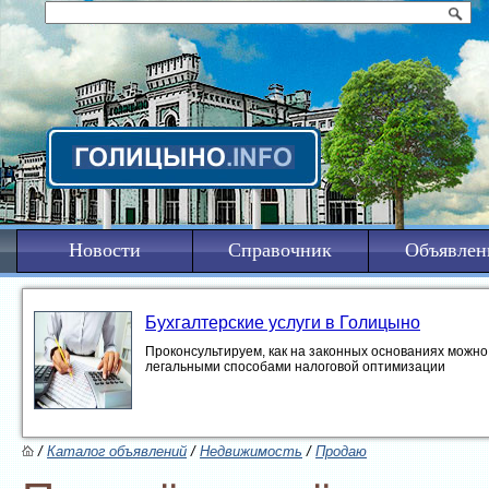
Новости
Справочник
Объявлен
Бухгалтерские услуги в Голицыно
Проконсультируем, как на законных основаниях можно 
легальными способами налоговой оптимизации
/
Каталог объявлений
/
Недвижимость
/
Продаю