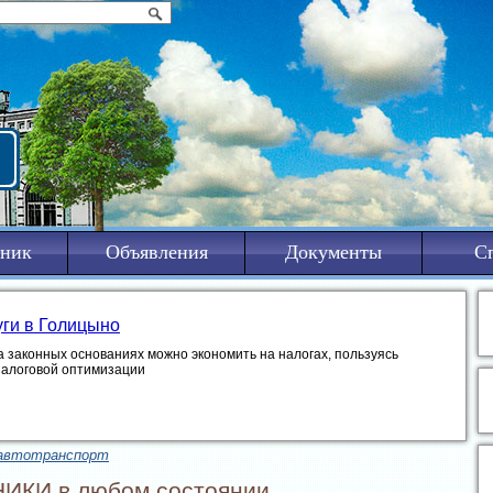
ник
Объявления
Документы
С
уги в Голицыно
а законных основаниях можно экономить на налогах, пользуясь
налоговой оптимизации
автотранспорт
КИ в любом состоянии .