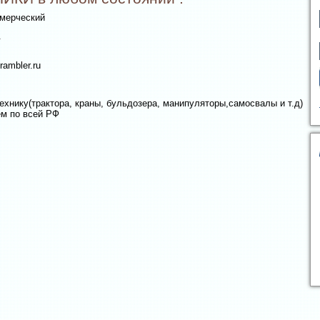
мерческий
.
rambler.ru
ику(трактора, краны, бульдозера, манипуляторы,самосвалы и т.д)
ем по всей РФ