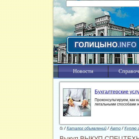
Новости
Справоч
Бухгалтерские усл
Проконсультируем, как н
легальными способами 
/
Каталог объявлений
/
Авто
/
Куплю 
Выкуп ВЫКУП СПЕЦТЕХНИ