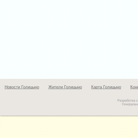
Новости Голицыно
Жители Голицыно
Карта Голицыно
Кон
Разработка 
Генераль