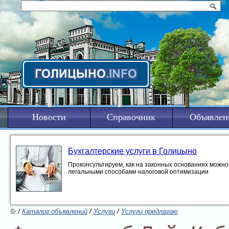
Новости
Справочник
Объявлен
Бухгалтерские услуги в Голицыно
Проконсультируем, как на законных основаниях можно 
легальными способами налоговой оптимизации
/
Каталог объявлений
/
Услуги
/
Услуги предлагаю