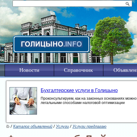
Новости
Справочник
Объявлен
Бухгалтерские услуги в Голицыно
Проконсультируем, как на законных основаниях можно 
легальными способами налоговой оптимизации
/
Каталог объявлений
/
Услуги
/
Услуги предлагаю