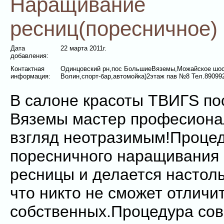
Наращивание
ресниц(поресничное)
Дата
22 марта 2011г.
добавления:
Контактная
Одинцовский рн,пос БольшиеВяземы,Можайское шосс
информация:
Волин,спорт-бар,автомойка)2этаж пав №8 Тел.89099
В салоне красоты ТВИГS п
Вяземы мастер професиона
взгляд неотразимым!Проце
поресничного наращивания 
ресницы и делается настол
что никто не сможет отличи
собственных.Процедура со