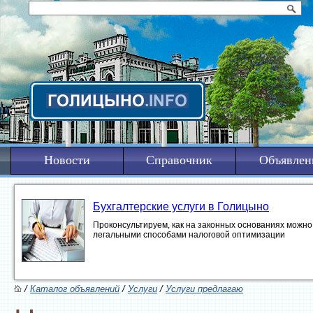
Новости
Справочник
Объявлен
Бухгалтерские услуги в Голицыно
Проконсультируем, как на законных основаниях можно 
легальными способами налоговой оптимизации
/
Каталог объявлений
/
Услуги
/
Услуги предлагаю