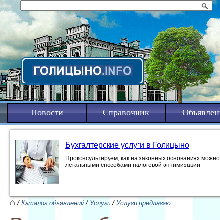
Новости
Справочник
Объявлен
Бухгалтерские услуги в Голицыно
Проконсультируем, как на законных основаниях можно 
легальными способами налоговой оптимизации
/
Каталог объявлений
/
Услуги
/
Услуги предлагаю