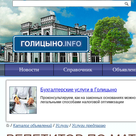
Новости
Справочник
Объявлен
Бухгалтерские услуги в Голицыно
Проконсультируем, как на законных основаниях можно 
легальными способами налоговой оптимизации
/
Каталог объявлений
/
Услуги
/
Услуги предлагаю