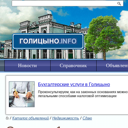
Новости
Справочник
Объявлен
Бухгалтерские услуги в Голицыно
Проконсультируем, как на законных основаниях можно 
легальными способами налоговой оптимизации
/
Каталог объявлений
/
Недвижимость
/
Сдаю