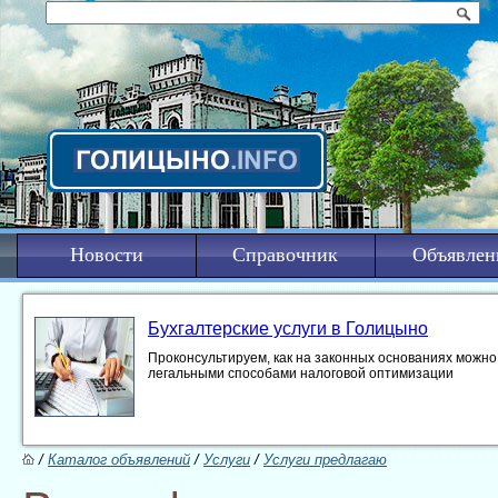
Новости
Справочник
Объявлен
Бухгалтерские услуги в Голицыно
Проконсультируем, как на законных основаниях можно 
легальными способами налоговой оптимизации
/
Каталог объявлений
/
Услуги
/
Услуги предлагаю