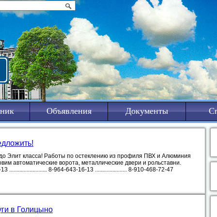
ник
Объявления
Документы
С
едложить!
 до Элит класса! Работы по остеклению из профиля ПВХ и Алюминия
овим автоматические ворота, металлические двери и рольставни.
...................... 8-964-643-16-13 ...................... 8-910-468-72-47
уги в Голицыно