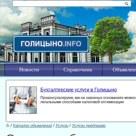
Новости
Справочник
Объявлен
Бухгалтерские услуги в Голицыно
Проконсультируем, как на законных основаниях можно 
легальными способами налоговой оптимизации
/
Каталог объявлений
/
Услуги
/
Услуги предлагаю