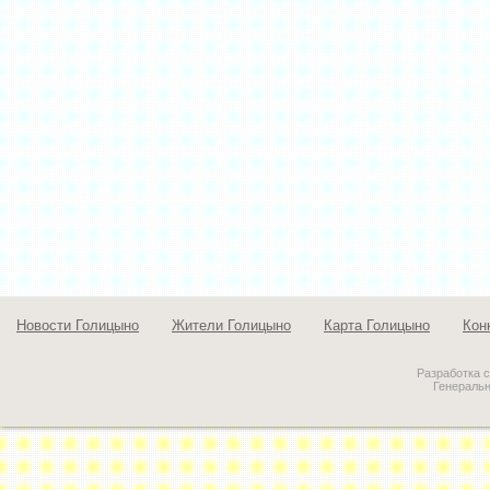
Новости Голицыно
Жители Голицыно
Карта Голицыно
Кон
Разработка 
Генераль