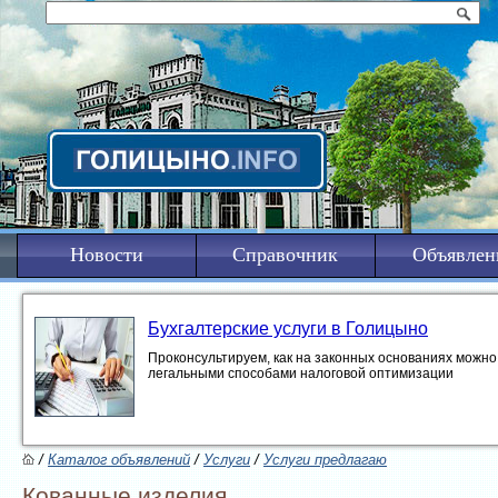
Новости
Справочник
Объявлен
Бухгалтерские услуги в Голицыно
Проконсультируем, как на законных основаниях можно 
легальными способами налоговой оптимизации
/
Каталог объявлений
/
Услуги
/
Услуги предлагаю
Кованные изделия