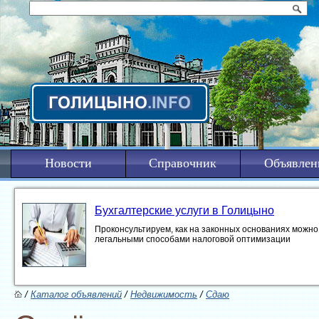
Новости
Справочник
Объявлен
Бухгалтерские услуги в Голицыно
Проконсультируем, как на законных основаниях можно 
легальными способами налоговой оптимизации
/
Каталог объявлений
/
Недвижимость
/
Сдаю