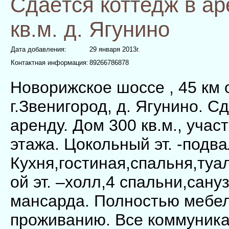
Сдаётся коттедж в ар
кв.м. д. Ягунино
Дата добавления:
29 января 2013г.
Контактная информация:
89266786878
Новорижское шоссе , 45 км 
г.Звенигород, д. Ягунино. С
аренду. Дом 300 кв.м., участ
этажа. Цокольный эт. -подвал
Кухня,гостиная,спальня,туа
ой эт. –холл,4 спальни,сануз
мансарда. Полностью мебел
проживанию. Все коммуник