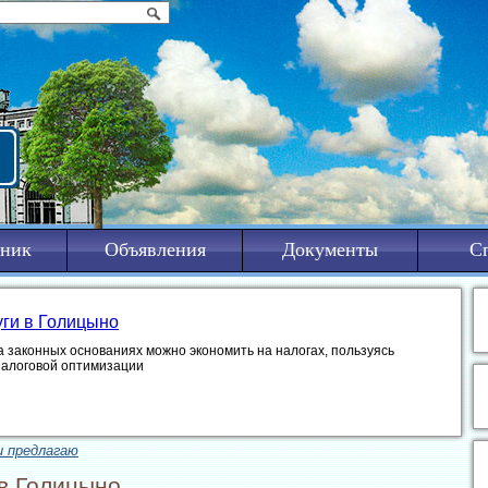
ник
Объявления
Документы
С
уги в Голицыно
а законных основаниях можно экономить на налогах, пользуясь
налоговой оптимизации
и предлагаю
в Голицыно.