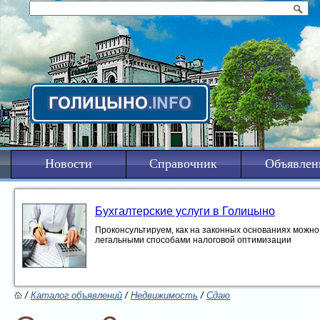
Новости
Справочник
Объявлен
Бухгалтерские услуги в Голицыно
Проконсультируем, как на законных основаниях можно 
легальными способами налоговой оптимизации
/
Каталог объявлений
/
Недвижимость
/
Сдаю