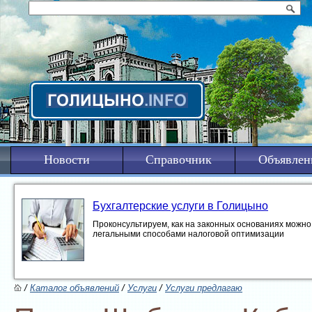
Новости
Справочник
Объявлен
Бухгалтерские услуги в Голицыно
Проконсультируем, как на законных основаниях можно 
легальными способами налоговой оптимизации
/
Каталог объявлений
/
Услуги
/
Услуги предлагаю