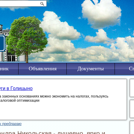
ник
Объявления
Документы
С
уги в Голицыно
а законных основаниях можно экономить на налогах, пользуясь
налоговой оптимизации
и предлагаю
ндра Никольская - душевно, ярко и