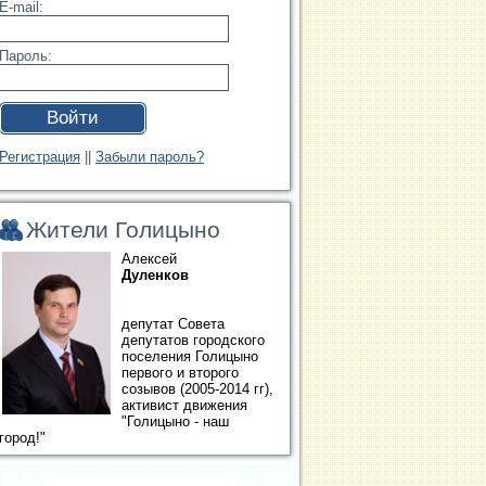
E-mail:
Пароль:
Войти
Регистрация
||
Забыли пароль?
Жители Голицыно
Алексей
Дуленков
депутат Совета
депутатов городского
поселения Голицыно
первого и второго
созывов (2005-2014 гг),
активист движения
"Голицыно - наш
город!"