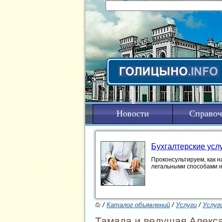
Новости
Справоч
Бухгалтерские усл
Проконсультируем, как н
легальными способами 
/
Каталог объявлений
/
Услуги
/
Услуг
Тамада и ведущая Алекса