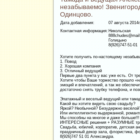
незабываемо! Звенигород
Одинцово.
Дата добавления:
07 августа 2014г
Контактная информация:
Никольская
888chudes@mail
Голицыно
8(926)747-51-01
Хотите получить по-настоящему незабыв
1. Повод
2. Хорошая компания
3. Отличный ведущий
Первые два пункта у вас уже есть. От тр
Хотите чтобы Ваше торжество прошло «н
эмоций и впечатлений, а так же обеспеч
достаточно снять трубку телефона, и позв
Эпатажный и веселый ведущий или тамад
Какой вы хотите видеть свою свадьбу?
Яркой? Необычной? Безудержно весёлой
Или интеллигентно выдержанной, романт
Мы способны на многое и даже больше!!!
ИНТЕРЕСНЫЕ решения + РАЗУМНЫЕ тр
Свадьба, юбилей, корпоратив, детская а
праздничный декор зала, флористика, фо
8(926)747 51 01 Александра.