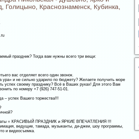
, Голицыно, Краснознаменск, Кубинка,
.
.ru
аемый праздник? Тогда вам нужны всего три вещи:
етьего вас отделяет всего один звонок.
а ура» и не сильно ударило по бюджету? Желаете получить море
ить успех своему празднику? Всё в Ваших руках! Для этого Вам
онить по номеру +7 (926) 747-51-01.
а – успех Вашего торжества!!!
?
ичной?
аты = КРАСИВЫЙ ПРАЗДНИК и ЯРКИЕ ВПЕЧАТЛЕНИЯ !!!
нимация, ведущие, тамада, музыканты, ди-джеи, шоу программы,
то и видеосъемка.