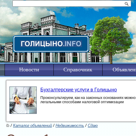
Новости
Справочник
Объявлен
Бухгалтерские услуги в Голицыно
Проконсультируем, как на законных основаниях можно 
легальными способами налоговой оптимизации
/
Каталог объявлений
/
Недвижимость
/
Сдаю