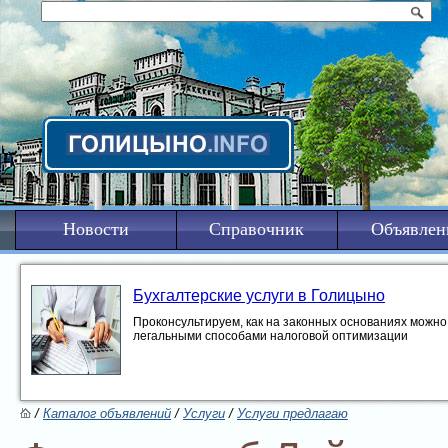
Новости
Справочник
Объявлен
Бухгалтерские услуги в Голицыно
Проконсультируем, как на законных основаниях можно 
легальными способами налоговой оптимизации
/
Каталог объявлений
/
Услуги
/
Услуги предлагаю