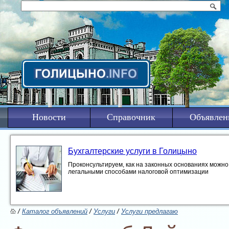
Новости
Справочник
Объявлен
Бухгалтерские услуги в Голицыно
Проконсультируем, как на законных основаниях можно 
легальными способами налоговой оптимизации
/
Каталог объявлений
/
Услуги
/
Услуги предлагаю