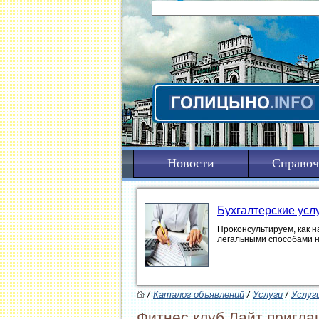
Новости
Справоч
Бухгалтерские усл
Проконсультируем, как н
легальными способами 
/
Каталог объявлений
/
Услуги
/
Услуг
Фитнес клуб Лайт приглаш