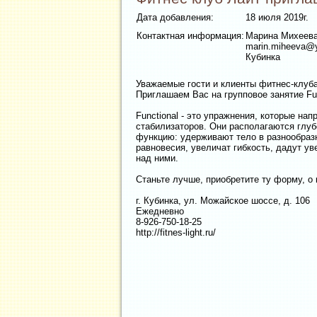
Дата добавления:
18 июля 2019г.
Контактная информация:
Марина Михеев
marin.miheeva@
Кубинка
Уважаемые гости и клиенты фитнес-клуба
Приглашаем Вас на групповое занятие Fun
Functional - это упражнения, которые н
стабилизаторов. Они располагаются глу
функцию: удерживают тело в разнообраз
равновесия, увеличат гибкость, дадут у
над ними.
Станьте лучше, приобретите ту форму, о
г. Кубинка, ул. Можайское шоссе, д. 106
Ежедневно
8-926-750-18-25
http://fitnes-light.ru/