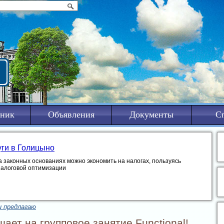
ник
Объявления
Документы
С
уги в Голицыно
а законных основаниях можно экономить на налогах, пользуясь
налоговой оптимизации
и предлагаю
ает на групповое занятие Functional!