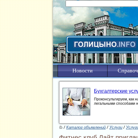
Новости
Справоч
Бухгалтерские усл
Проконсультируем, как н
легальными способами 
/
Каталог объявлений
/
Услуги
/
Услуг
Фитнес клуб Лайт пригла