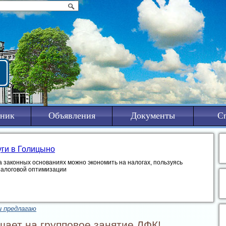
ник
Объявления
Документы
С
уги в Голицыно
а законных основаниях можно экономить на налогах, пользуясь
налоговой оптимизации
и предлагаю
шает на групповое занятие ЛФК!