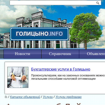
Новости
Справочник
Объявлен
Бухгалтерские услуги в Голицыно
Проконсультируем, как на законных основаниях можно 
легальными способами налоговой оптимизации
/
Каталог объявлений
/
Услуги
/
Услуги предлагаю