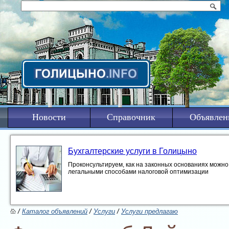
Новости
Справочник
Объявлен
Бухгалтерские услуги в Голицыно
Проконсультируем, как на законных основаниях можно 
легальными способами налоговой оптимизации
/
Каталог объявлений
/
Услуги
/
Услуги предлагаю