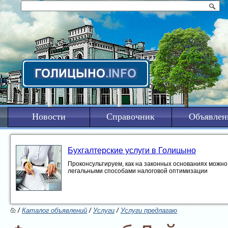
Новости
Справочник
Объявлен
Бухгалтерские услуги в Голицыно
Проконсультируем, как на законных основаниях можно 
легальными способами налоговой оптимизации
/
Каталог объявлений
/
Услуги
/
Услуги предлагаю