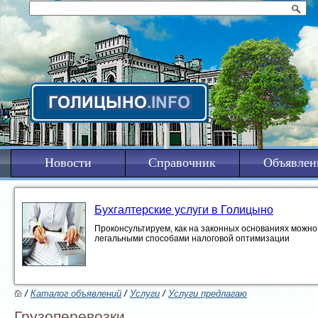
Новости
Справочник
Объявлен
Бухгалтерские услуги в Голицыно
Проконсультируем, как на законных основаниях можно 
легальными способами налоговой оптимизации
/
Каталог объявлений
/
Услуги
/
Услуги предлагаю
Грузоперевозки