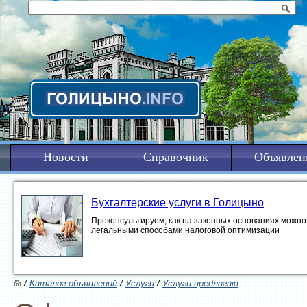
Новости
Справочник
Объявлен
Бухгалтерские услуги в Голицыно
Проконсультируем, как на законных основаниях можно 
легальными способами налоговой оптимизации
/
Каталог объявлений
/
Услуги
/
Услуги предлагаю