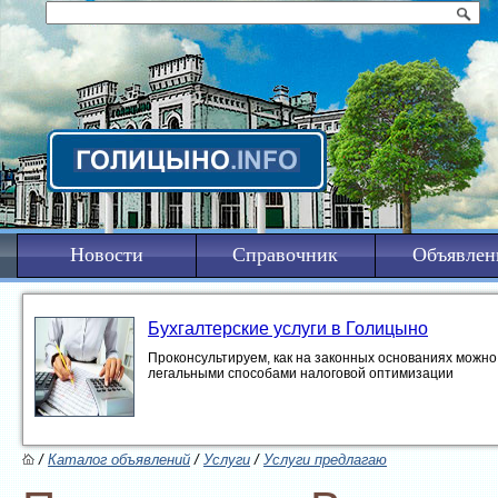
Новости
Справочник
Объявлен
Бухгалтерские услуги в Голицыно
Проконсультируем, как на законных основаниях можно 
легальными способами налоговой оптимизации
/
Каталог объявлений
/
Услуги
/
Услуги предлагаю