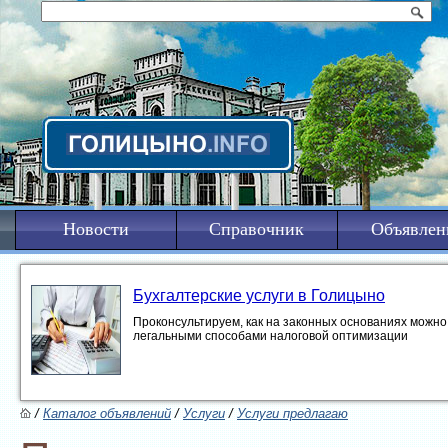
Новости
Справочник
Объявлен
Бухгалтерские услуги в Голицыно
Проконсультируем, как на законных основаниях можно 
легальными способами налоговой оптимизации
/
Каталог объявлений
/
Услуги
/
Услуги предлагаю