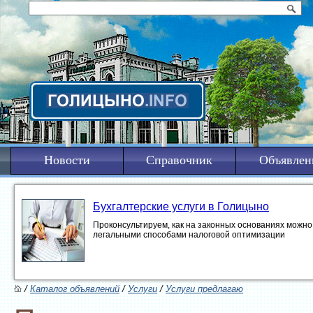
Новости
Справочник
Объявлен
Бухгалтерские услуги в Голицыно
Проконсультируем, как на законных основаниях можно 
легальными способами налоговой оптимизации
/
Каталог объявлений
/
Услуги
/
Услуги предлагаю