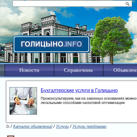
Новости
Справочник
Объявлен
Бухгалтерские услуги в Голицыно
Проконсультируем, как на законных основаниях можно 
легальными способами налоговой оптимизации
/
Каталог объявлений
/
Услуги
/
Услуги предлагаю