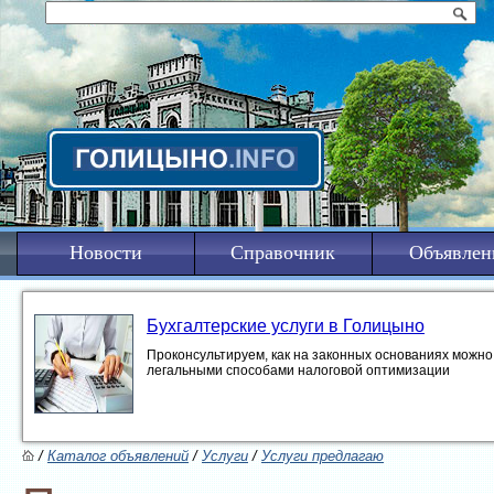
Новости
Справочник
Объявлен
Бухгалтерские услуги в Голицыно
Проконсультируем, как на законных основаниях можно 
легальными способами налоговой оптимизации
/
Каталог объявлений
/
Услуги
/
Услуги предлагаю