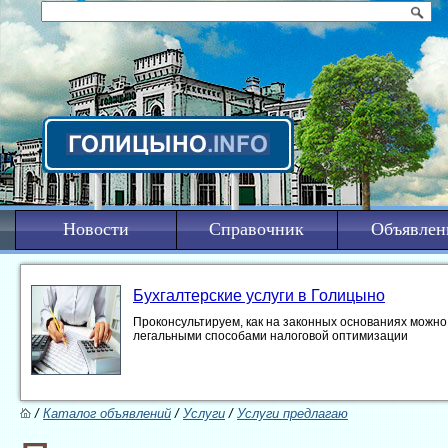
Новости
Справочник
Объявлен
Бухгалтерские услуги в Голицыно
Проконсультируем, как на законных основаниях можно 
легальными способами налоговой оптимизации
/
Каталог объявлений
/
Услуги
/
Услуги предлагаю